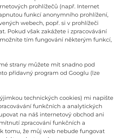
rnetových prohlížečů (např. Internet
 zapnutou funkcí anonymního prohlížení,
vených webech, popř. si v prohlížeči
at. Pokud však zakážete i zpracovávání
emožníte tím fungování některým funkcí,
z mé strany můžete mít snadno pod
nto přídavný program od Googlu (lze
výjimkou technických cookies) mi napište
pracovávání funkčních a analytických
povat na náš internetový obchod ani
ítnutí zpracování funkčních a
t k tomu, že můj web nebude fungovat