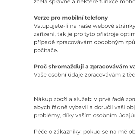
zcela správně a některé funkce moh
Verze pro mobilní telefony
Vstupujete-li na naše webové stránky
zařízení, tak je pro tyto přístroje op
případě zpracovávám obdobným způso
počítače.
Proč shromažďuji a zpracovávám va
Vaše osobní údaje zpracovávám z tě
Nákup zboží a služeb: v prvé řadě z
abych řádně vybavil a doručil vaši o
problémy, díky vašim osobním údajům
Péče o zákazníky: pokud se na mě o