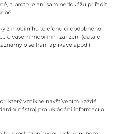
, a proto je ani sám nedokážu přiřadit
sobě.
nky z mobilního telefonu či obdobného
ace o vašem mobilním zařízení (data o
áznamy o selhání aplikace apod.)
or, který vznikne navštívením každé
dardní nástroj pro ukládání informací o
nich by procházení webu bylo mnohem