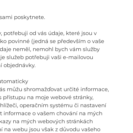
sami poskytnete.
 potřebuji od vás údaje, které jsou v
o povinné (jedná se především o vaše
údaje neměl, nemohl bych vám služby
je služeb potřebuji vaši e-mailovou
í objednávky.
utomaticky
vás můžu shromažďovat určité informace,
as přístupu na moje webové stránky,
lížeči, operačním systému či nastavení
at informace o vašem chování na mých
odkazy na mých webových stránkách
ní na webu jsou však z důvodu vašeho