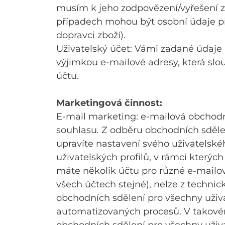
musím k jeho zodpovězení/vyřešení z
případech mohou být osobní údaje př
dopravci zboží).
Uživatelský účet: Vámi zadané údaje 
výjimkou e-mailové adresy, která slo
účtu.
Marketingová činnost:
E-mail marketing: e-mailová obchodn
souhlasu. Z odběru obchodních sdělen
upravíte nastavení svého uživatelskéh
uživatelských profilů, v rámci kterýc
máte několik účtu pro různé e-mailové
všech účtech stejné), nelze z techni
obchodních sdělení pro všechny uživa
automatizovaných procesů. V takovém