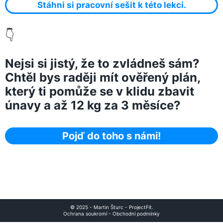
Stáhni si pracovní sešit k této lekci.
👇
Nejsi si jistý, že to zvládneš sám?
Chtěl bys raději mít ověřený plán,
který ti pomůže se v klidu zbavit
únavy a až 12 kg za 3 měsíce?
Pojď do toho s námi!
© 2025 - Martin Šturc - ProjectFit.
Ochrana soukromí
-
Obchodní podmínky