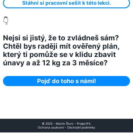
Stáhni si pracovní sešit k této lekci.
👇
Nejsi si jistý, že to zvládneš sám?
Chtěl bys raději mít ověřený plán,
který ti pomůže se v klidu zbavit
únavy a až 12 kg za 3 měsíce?
Pojď do toho s námi!
© 2025 - Martin Šturc - ProjectFit.
Ochrana soukromí
-
Obchodní podmínky