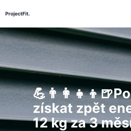
💪👨‍👩‍👧‍👦
získat zpět ene
12 kg za 3 měsí