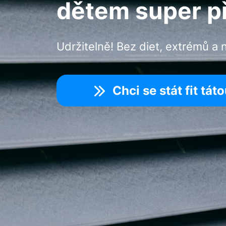
dětem super p
Udržitelně! Bez diet, extrémů a n
Chci se stát fit tát