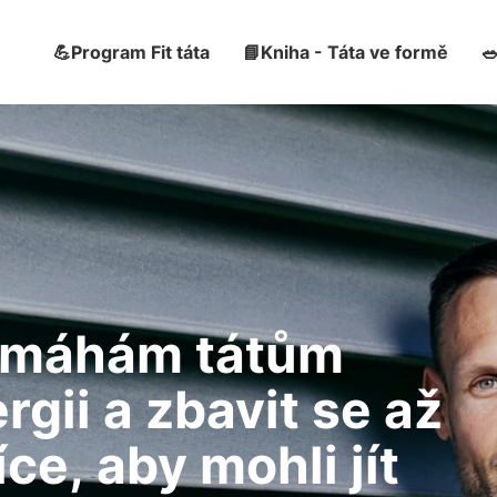
💪Program Fit táta
📘Kniha - Táta ve formě

Pomáhám tátům
rgii a zbavit se až
ce, aby mohli jít