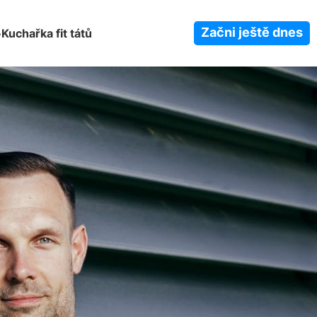
Začni ještě dnes
Kuchařka fit tátů