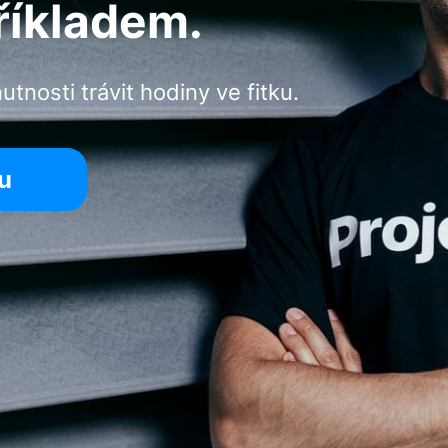
říkladem.
utnosti trávit hodiny ve fitku.
ou